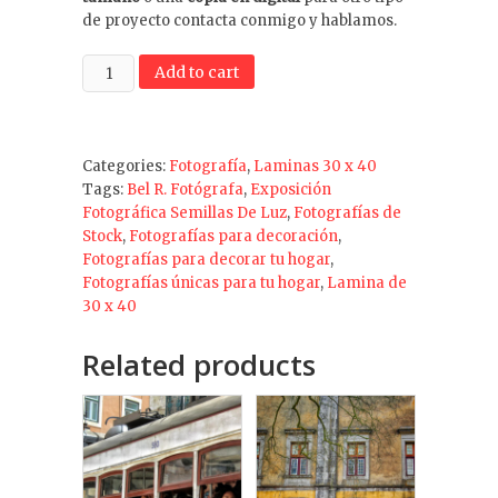
de proyecto contacta conmigo y hablamos.
“ENTRADA
Add to cart
LIBRE”
LAMINA
DE
30
Categories:
Fotografía
,
Laminas 30 x 40
X
Tags:
Bel R. Fotógrafa
,
Exposición
40
Fotográfica Semillas De Luz
,
Fotografías de
quantity
Stock
,
Fotografías para decoración
,
Fotografías para decorar tu hogar
,
Fotografías únicas para tu hogar
,
Lamina de
30 x 40
Related products