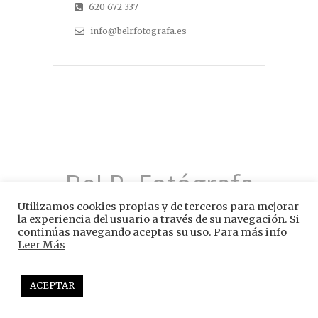
620 672 337
info@belrfotografa.es
Bel R. Fotógrafa
Utilizamos cookies propias y de terceros para mejorar
la experiencia del usuario a través de su navegación. Si
continúas navegando aceptas su uso. Para más info
Leer Más
© 2026 -
Aviso Legal
-
Política de Privacidad
-
ACEPTAR
Política de Cookies
Desing by
Deyja Solutions