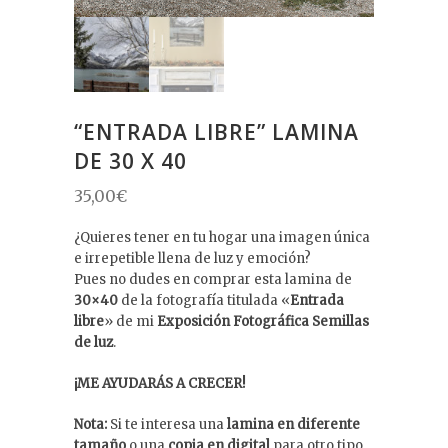
“ENTRADA LIBRE” LAMINA
DE 30 X 40
35,00
€
¿Quieres tener en tu hogar una imagen única
e irrepetible llena de luz y emoción?
Pues no dudes en comprar esta lamina de
30×40
de la fotografía titulada «
Entrada
libre
» de mi
Exposición Fotográfica Semillas
de luz
.
¡ME AYUDARÁS A CRECER!
Nota:
Si te interesa una
lamina en diferente
tamaño
o una
copia en digital
para otro tipo