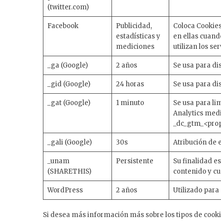
(twitter.com)
Facebook
Publicidad,
Coloca Cookies
estadísticas y
en ellas cuand
mediciones
utilizan los se
_ga (Google)
2 años
Se usa para dis
_gid (Google)
24 horas
Se usa para dis
_gat (Google)
1 minuto
Se usa para li
Analytics med
_dc_gtm_<prop
_gali (Google)
30s
Atribución de 
_unam
Persistente
Su finalidad e
(SHARETHIS)
contenido y cu
WordPress
2 años
Utilizado para
Si desea más información más sobre los tipos de cooki