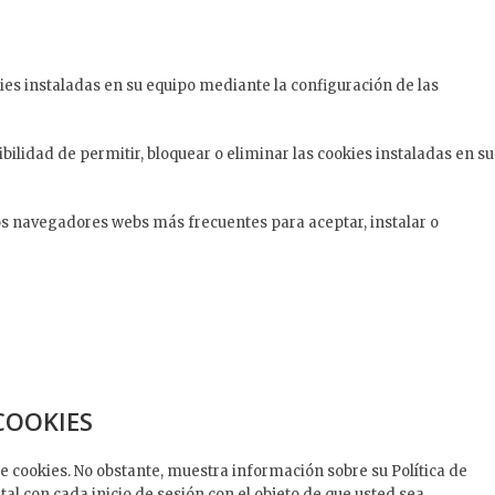
kies instaladas en su equipo mediante la configuración de las
bilidad de permitir, bloquear o eliminar las cookies instaladas en su
os navegadores webs más frecuentes para aceptar, instalar o
COOKIES
 cookies. No obstante, muestra información sobre su Política de
tal con cada inicio de sesión con el objeto de que usted sea