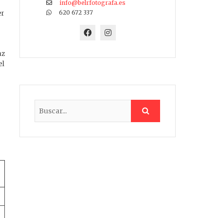
info@belrfotografa.es
620 672 337
er
az
el